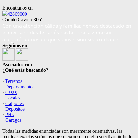
Encontranos en
42869000
Camilo Cavour 3055
Con una atención cálida y familiar, hemos destacado en
el mercado desde Lanús hasta toda la zona sur,
asegurándonos de que su inversión sea confiable.
Seguinos en
Asociados con
¿Qué estás buscando?
·
Terrenos
·
Departamentos
·
Casas
·
Locales
·
Galpones
·
Depositos
·
PHs
·
Garages
Todas las medidas enunciadas son meramente orientativas, las
medidas exactas serán las que se expresen en el respectivo título de